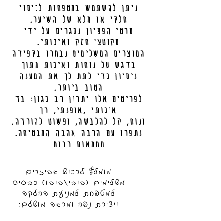
ניתן להשתמש במטפחות לכיסוי
חלקי או מלא של השיער.
סרטי הפפיון נסגרים על ידי
סקוטצ' חזק ואיכותי.
המוצרים המשלימים נבחרו בקפידה
בדגש על נוחות ואיכות מתוך
ניסיון כדי לתת לך את המענה
הטוב ביותר.
לפריטים אלו יתרון רב כגון: בד
איכותי ,אופנתי, רך
.ונוח, קל להלבשה, ופשוט להורדה
.נתפרו עם הרבה אהבה המבטיחה
מחמאות רבות
מומלץ לרכוש אביזרים
משלימים (בובי/בובו) כבסיס
למטפחת למניעת החלקה
ויצירת נפח ומראה מושלם: