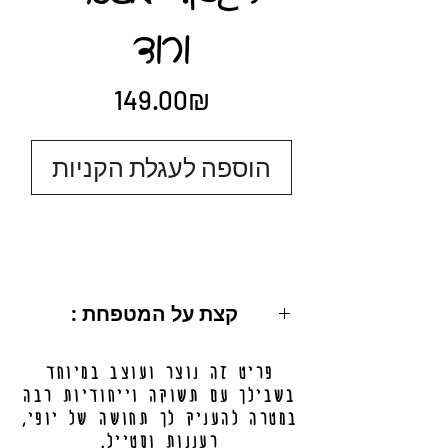
ורוד
Price
‏149.00 ‏₪
הוספה לעגלת הקניות
: קצת על המטפחת
מידות: 200X50 ס"מ.
פריט זה נוצר ועוצב במיוחד
ניתן לכיסוי מלא / חלקי.
בשבילך עם תשוקה וייחודיות רבה
מידע נוסף בתחתית העמוד.
במטרה להעניק לך תחושה של יופי,
רעננות וסטייל.