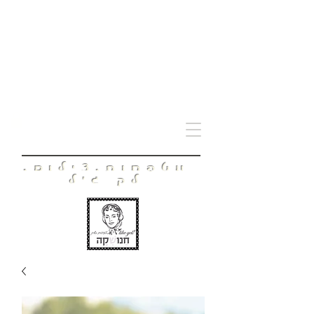
חָנוּשְׁקָה
מטפחות.צילום.
לק ג'ל