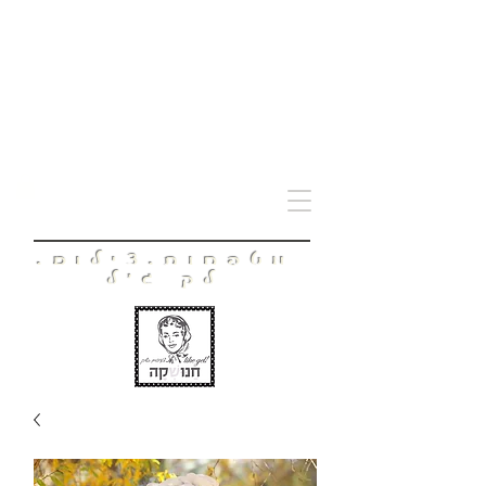
חָנוּשְׁקָה
מטפחות.צילום.
לק ג'ל