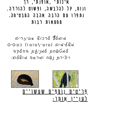
איכותי ,אופנתי, רך
.ונוח, קל להלבשה, ופשוט להורדה
.נתפרו עם הרבה אהבה המבטיחה
מחמאות רבות
מומלץ לרכוש אביזרים
משלימים (בובי/בובו) כבסיס
למטפחת למניעת החלקה
ויצירת נפח ומראה מושלם:
פריטים נוספים שעשויים
לעניין אותך: