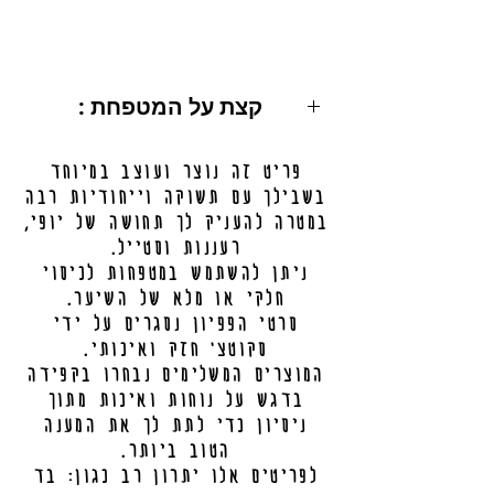
: קצת על המטפחת
מידות: 200X50 ס"מ.
פריט זה נוצר ועוצב במיוחד
ניתן לכיסוי מלא / חלקי.
בשבילך עם תשוקה וייחודיות רבה
מידע נוסף בתחתית העמוד.
במטרה להעניק לך תחושה של יופי,
רעננות וסטייל.
ניתן להשתמש במטפחות לכיסוי
חלקי או מלא של השיער.
סרטי הפפיון נסגרים על ידי
סקוטצ' חזק ואיכותי.
המוצרים המשלימים נבחרו בקפידה
בדגש על נוחות ואיכות מתוך
ניסיון כדי לתת לך את המענה
הטוב ביותר.
לפריטים אלו יתרון רב כגון: בד