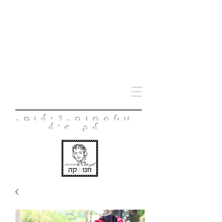
חָנוּשְׁקָה
מטפחות.צילום.
לק ג'ל