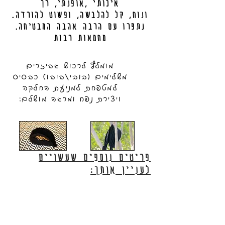
איכותי ,אופנתי, רך
.ונוח, קל להלבשה, ופשוט להורדה
.נתפרו עם הרבה אהבה המבטיחה
מחמאות רבות
מומלץ לרכוש אביזרים
משלימים (בובי/בובו) כבסיס
למטפחת למניעת החלקה
ויצירת נפח ומראה מושלם:
פריטים נוספים שעשויים
לעניין אותך: