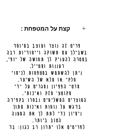
: קצת על המטפחת
מידות: 200X50 ס"מ.
פריט זה נוצר ועוצב במיוחד
ניתן לכיסוי מלא / חלקי.
בשבילך עם תשוקה וייחודיות רבה
מידע נוסף בתחתית העמוד.
במטרה להעניק לך תחושה של יופי,
רעננות וסטייל.
ניתן להשתמש במטפחות לכיסוי
חלקי או מלא של השיער.
סרטי הפפיון נסגרים על ידי
סקוטצ' חזק ואיכותי.
המוצרים המשלימים נבחרו בקפידה
בדגש על נוחות ואיכות מתוך
ניסיון כדי לתת לך את המענה
הטוב ביותר.
לפריטים אלו יתרון רב כגון: בד