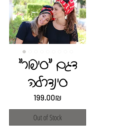
"דגם "סיפור
סינדרלה
Price
‏199.00 ‏₪
Out of Stock