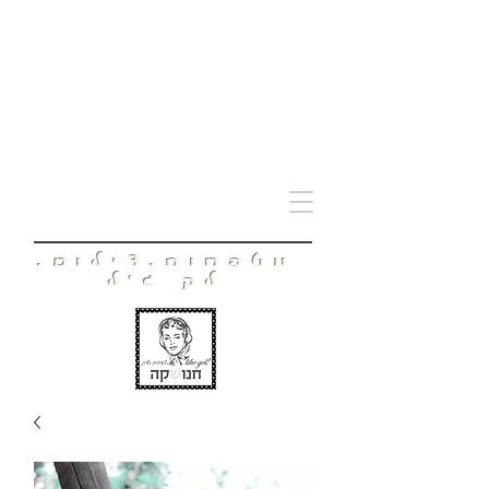
חָנוּשְׁקָה
מטפחות.צילום.
לק ג'ל