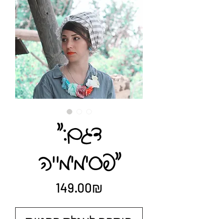
"דגם:
"פסימימייה
Price
‏149.00 ‏₪