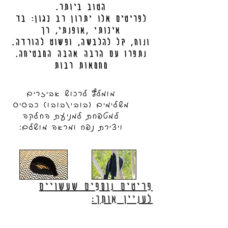
הטוב ביותר.
לפריטים אלו יתרון רב כגון: בד
איכותי ,אופנתי, רך
.ונוח, קל להלבשה, ופשוט להורדה
.נתפרו עם הרבה אהבה המבטיחה
מחמאות רבות
מומלץ לרכוש אביזרים
משלימים (בובי/בובו) כבסיס
למטפחת למניעת החלקה
ויצירת נפח ומראה מושלם:
פריטים נוספים שעשויים
לעניין אותך: