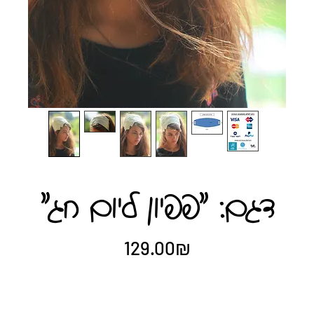
"דגם: "פפיון ליום חג
Price
‏129.00 ‏₪