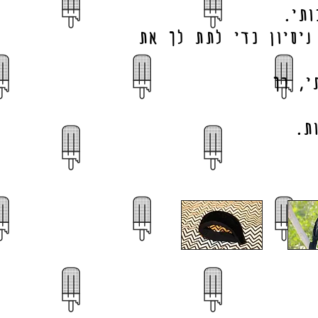
תי.
ניסיון כדי לתת לך את
י, רך
ת