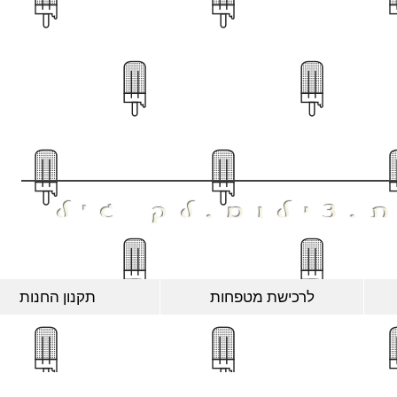
ּשְׁקָה
.צילום.לק ג'ל
לרכישת מטפחות
תקנון החנות