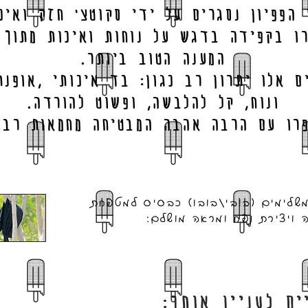
 הפפיון נסגרים על ידי סקוטצ' חזק ואיכו
ו בקפידה בדגש על נוחות ואיכות מתוך 
המענה הטוב ביותר.
ם אלו יתרון רב כגון: בד איכותי ,אופנת
.ונוח, קל להלבשה, ופשוט להורדה
פרו עם הרבה אהבה המבטיחה מחמאות רבו
משלימים (בובי/בובו) כבסיס למטפחת
 ויצירת נפח ומראה מושלם:
ים לעניין אותך: