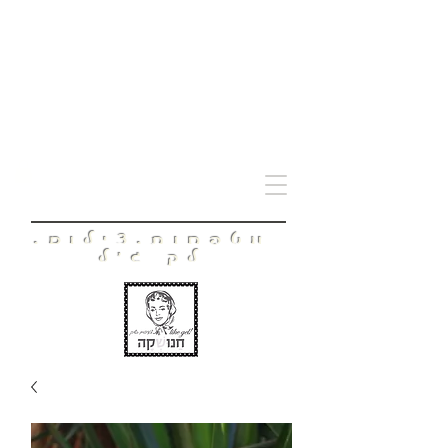
חָנוּשְׁקָה
מטפחות.צילום.
לק ג'ל