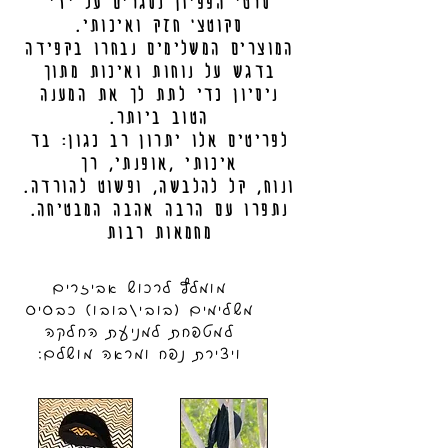
סרטי הפפיון נסגרים על ידי
סקוטצ' חזק ואיכותי.
המוצרים המשלימים נבחרו בקפידה
בדגש על נוחות ואיכות מתוך
ניסיון כדי לתת לך את המענה
הטוב ביותר.
לפריטים אלו יתרון רב כגון: בד
איכותי ,אופנתי, רך
.ונוח, קל להלבשה, ופשוט להורדה
.נתפרו עם הרבה אהבה המבטיחה
מחמאות רבות
מומלץ לרכוש אביזרים
משלימים (בובי/בובו) כבסיס
למטפחת למניעת החלקה
ויצירת נפח ומראה מושלם: