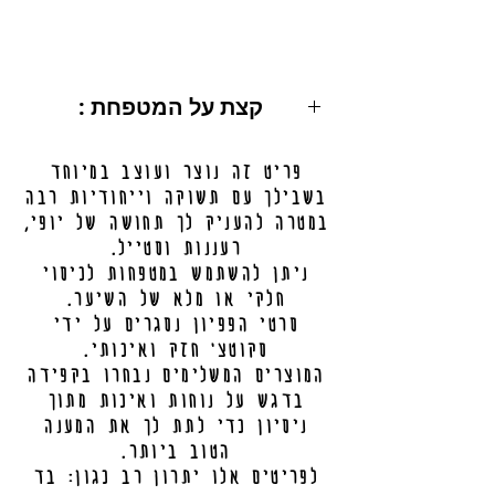
: קצת על המטפחת
מידות: 200X50 ס"מ.
פריט זה נוצר ועוצב במיוחד
ניתן לכיסוי מלא / חלקי.
בשבילך עם תשוקה וייחודיות רבה
מידע נוסף בתחתית העמוד.
במטרה להעניק לך תחושה של יופי,
רעננות וסטייל.
ניתן להשתמש במטפחות לכיסוי
חלקי או מלא של השיער.
סרטי הפפיון נסגרים על ידי
סקוטצ' חזק ואיכותי.
המוצרים המשלימים נבחרו בקפידה
בדגש על נוחות ואיכות מתוך
ניסיון כדי לתת לך את המענה
הטוב ביותר.
לפריטים אלו יתרון רב כגון: בד