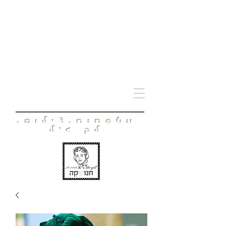
חָנוּשְׁקָה
מטפחות.צילום.
לק ג'ל