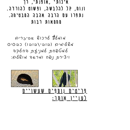
איכותי ,אופנתי, רך
.ונוח, קל להלבשה, ופשוט להורדה
.נתפרו עם הרבה אהבה המבטיחה
מחמאות רבות
מומלץ לרכוש אביזרים
משלימים (בובי/בובו) כבסיס
למטפחת למניעת החלקה
ויצירת נפח ומראה מושלם:
פריטים נוספים שעשויים
לעניין אותך: