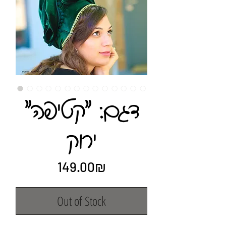
"דגם: "קטיפה
ירוק
Price
‏149.00 ‏₪
Out of Stock