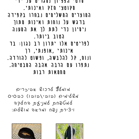
סרטי הפפיון נסגרים על ידי
סקוטצ' חזק ואיכותי.
המוצרים המשלימים נבחרו בקפידה
בדגש על נוחות ואיכות מתוך
ניסיון כדי לתת לך את המענה
הטוב ביותר.
לפריטים אלו יתרון רב כגון: בד
איכותי ,אופנתי, רך
.ונוח, קל להלבשה, ופשוט להורדה
.נתפרו עם הרבה אהבה המבטיחה
מחמאות רבות
מומלץ לרכוש אביזרים
משלימים (בובי/בובו) כבסיס
למטפחת למניעת החלקה
ויצירת נפח ומראה מושלם: