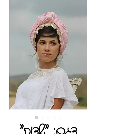
"דגם: "שדות