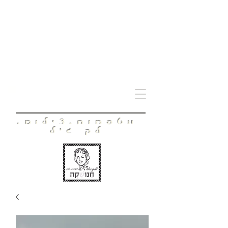
חָנוּשְׁקָה
מטפחות.צילום.
לק ג'ל