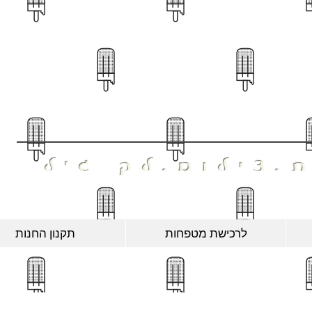
ּשְׁקָה
.צילום.לק ג'ל
לרכישת מטפחות
תקנון החנות