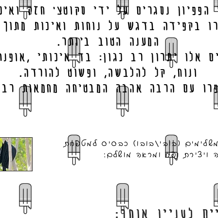
 הפפיון נסגרים על ידי סקוטצ' חזק ואיכו
ו בקפידה בדגש על נוחות ואיכות מתוך 
המענה הטוב ביותר.
ם אלו יתרון רב כגון: בד איכותי ,אופנת
.ונוח, קל להלבשה, ופשוט להורדה
פרו עם הרבה אהבה המבטיחה מחמאות רבו
משלימים (בובי/בובו) כבסיס למטפחת
 ויצירת נפח ומראה מושלם:
ים לעניין אותך: