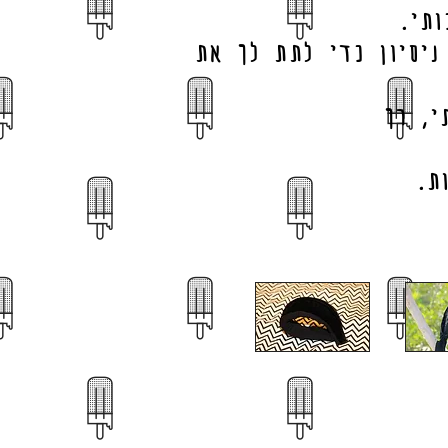
תי.
ניסיון כדי לתת לך את
י, רך
ת