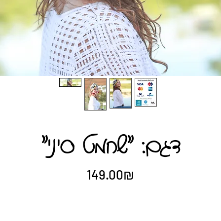
"דגם: "שחמט סיני
Price
‏149.00 ‏₪