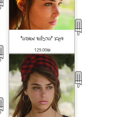
"דגם: "ברזילאי מאוהב
Price
‏129.00 ‏₪