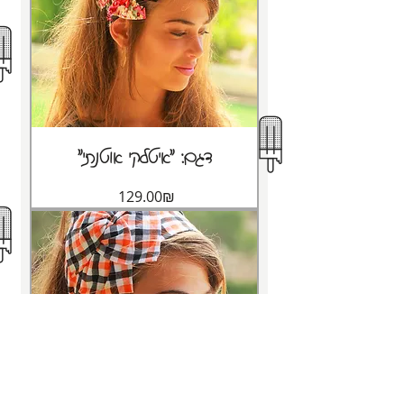
"דגם: "איטלקי אוטנתי
Price
‏129.00 ‏₪