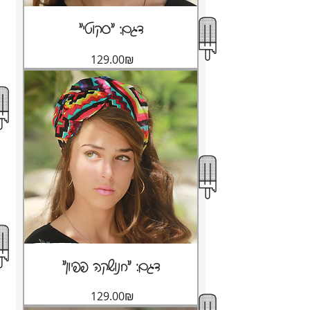
"דגם: "סקוטי
Price
‏129.00 ‏₪
"דגם: "חנושקה פפיון
Price
‏129.00 ‏₪