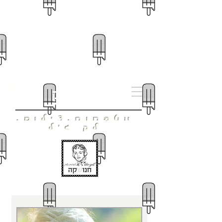
חָנוּשְׁקָה
מטפחות.צילום.
לק ג'ל