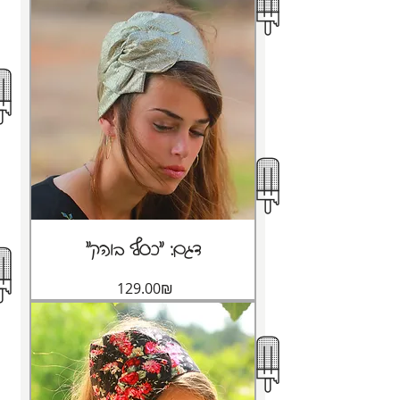
"דגם: "כסף בוהק
Price
‏129.00 ‏₪